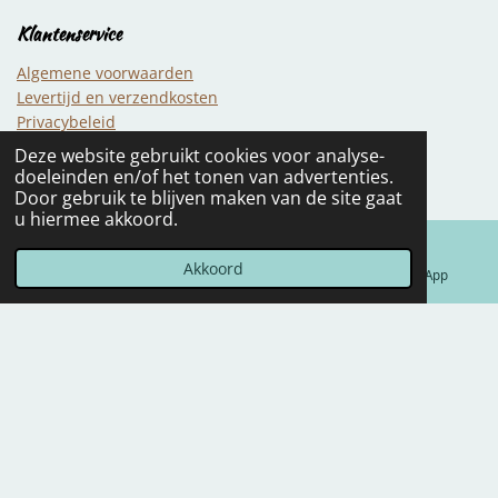
Klantenservice
Algemene voorwaarden
Levertijd en verzendkosten
Privacybeleid
Service en garantie
Deze website gebruikt cookies voor analyse-
Contact
doeleinden en/of het tonen van advertenties.
Door gebruik te blijven maken van de site gaat
u hiermee akkoord.
1
2
3
4
5
S
R
s
s
s
s
s
t
a
Akkoord
43 stemmen
E-mailadres
Telefoonnummer
WhatsApp
e
t
t
t
t
t
t
m
i
e
e
e
e
e
m
n
r
r
r
r
r
e
g
n
r
r
r
r
:
e
e
e
e
3
n
n
n
n
.
2
© 2022 - 2026 DeniDesign
5
Powered by
JouwWeb