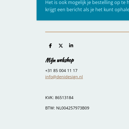
Het is ook mogelijk je bestelling op te 
krijgt een bericht als je het kunt ophal
D
D
S
e
e
h
l
e
a
Mijn webshop
e
l
r
n
e
+31 85 004 11 17
info@denidesign.nl
KVK: 86513184
BTW: NL004257973B09