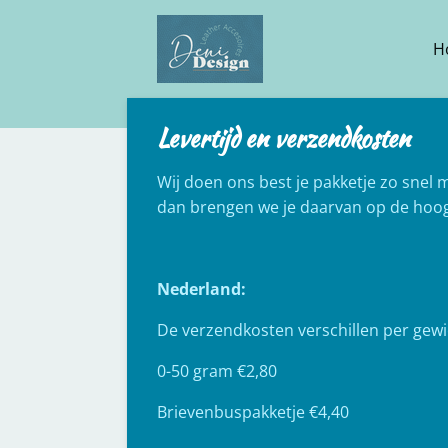
Ga
direct
H
naar
de
hoofdinhoud
Levertijd en verzendkosten
Wij doen ons best je pakketje zo snel m
dan brengen we je daarvan op de hoog
Nederland:
De verzendkosten verschillen per gewi
0-50 gram €2,80
Brievenbuspakketje €4,40