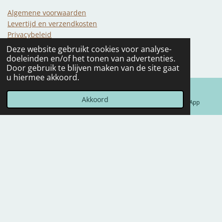
Algemene voorwaarden
Levertijd en verzendkosten
Privacybeleid
Service en garantie
Deze website gebruikt cookies voor analyse-
Contact
doeleinden en/of het tonen van advertenties.
Door gebruik te blijven maken van de site gaat
u hiermee akkoord.
1
2
3
4
5
S
R
s
s
s
s
s
t
a
Akkoord
43 stemmen
E-mailadres
Telefoonnummer
WhatsApp
e
t
t
t
t
t
t
m
i
e
e
e
e
e
m
n
r
r
r
r
r
e
g
n
r
r
r
r
:
e
e
e
e
3
n
n
n
n
.
2
© 2022 - 2026 DeniDesign
5
Powered by
JouwWeb
5
8