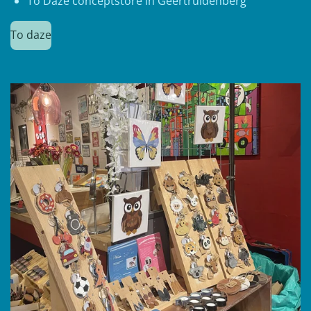
To Daze conceptstore in Geertruidenberg
To daze