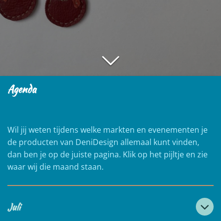
Agenda
Wil jij weten tijdens welke markten en evenementen je
de producten van DeniDesign allemaal kunt vinden,
dan ben je op de juiste pagina. Klik op het pijltje en zie
waar wij die maand staan.
Juli