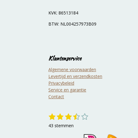
KVK: 86513184
BTW: NL004257973B09
Klantenservice
Algemene voorwaarden
Levertijd en verzendkosten
Privacybeleid
Service en garantie
Contact
1
2
3
4
5
S
R
s
s
s
s
s
t
a
43 stemmen
e
t
t
t
t
t
t
m
i