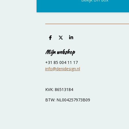
D
D
S
e
e
h
l
e
a
Mijn webshop
e
l
r
n
e
+31 85 004 11 17
info@denidesign.nl
KVK: 86513184
BTW: NL004257973B09