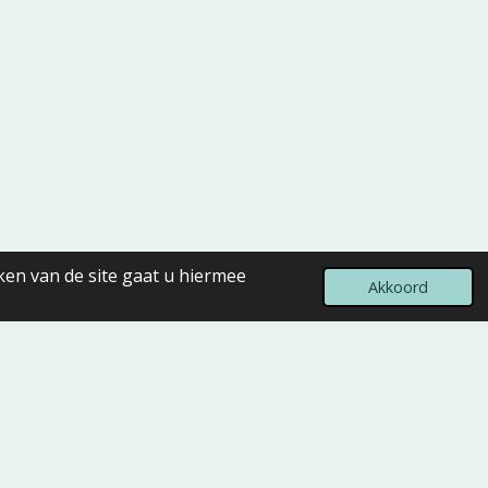
ken van de site gaat u hiermee
Akkoord
Powered by
JouwWeb