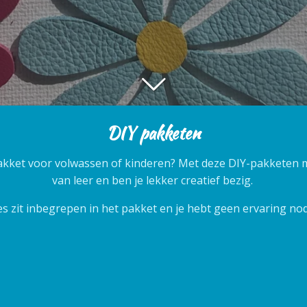
DIY pakketen
akket voor volwassen of kinderen? Met deze DIY-pakketen 
van leer en ben je lekker creatief bezig.
es zit inbegrepen in het pakket en je hebt geen ervaring no