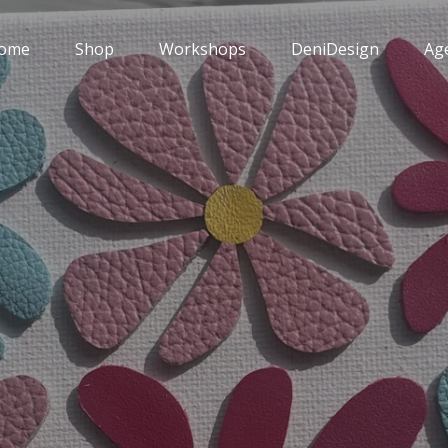
ome
Shop
Workshops
DeniDesign
Ag