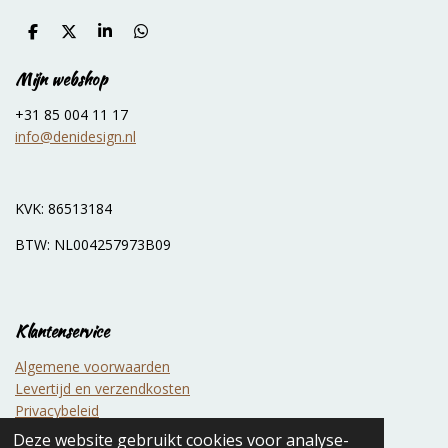
D
D
S
D
e
e
h
e
l
e
a
l
Mijn webshop
e
l
r
e
n
e
n
+31 85 004 11 17
info@denidesign.nl
KVK: 86513184
BTW: NL004257973B09
Klantenservice
Algemene voorwaarden
Levertijd en verzendkosten
Privacybeleid
Service en garantie
Deze website gebruikt cookies voor analyse-