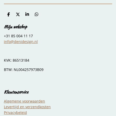
D
D
S
D
e
e
h
e
l
e
a
l
Mijn webshop
e
l
r
e
n
e
n
+31 85 004 11 17
info@denidesign.nl
KVK: 86513184
BTW: NL004257973B09
Klantenservice
Algemene voorwaarden
Levertijd en verzendkosten
Privacybeleid