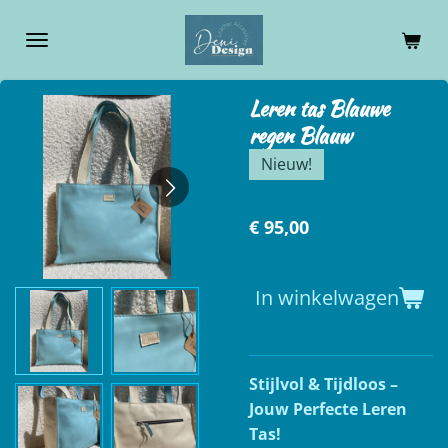
Ga
direct
naar
de
Leren tas Blauwe
hoofdinhoud
regen Blauw
Nieuw!
€ 95,00
In winkelwagen
Stijlvol & Tijdloos –
Jouw Perfecte Leren
Tas!