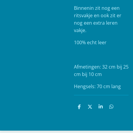
Binnenin zit nog een
ritsvakje en ook zit er
nog een extra leren
vakje.
100% echt leer
Afmetingen: 32 cm bij 25
cm bij 10 cm
Hengsels: 70 cm lang
D
D
S
D
e
e
h
e
l
e
a
l
e
l
r
e
n
e
n