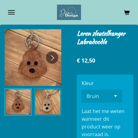
Ga
direct
naar
de
Leren sleutelhanger
hoofdinhoud
Labradoodle
€ 12,50
Kleur
Laat het me weten
wanneer dit
product weer op
voorraad is.