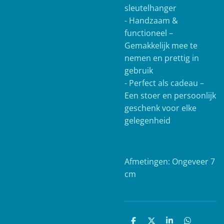
sleutelhanger
- Handzaam &
functioneel –
Gemakkelijk mee te
nemen en prettig in
gebruik
- Perfect als cadeau –
Een stoer en persoonlijk
geschenk voor elke
gelegenheid
Afmetingen: Ongeveer 7
cm
D
D
S
D