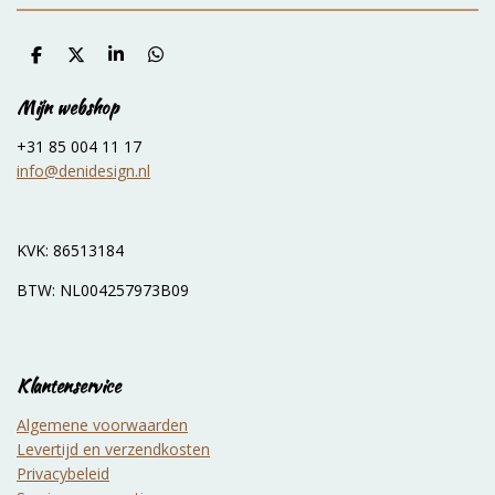
D
D
S
D
e
e
h
e
l
e
a
l
Mijn webshop
e
l
r
e
n
e
n
+31 85 004 11 17
info@denidesign.nl
KVK: 86513184
BTW: NL004257973B09
Klantenservice
Algemene voorwaarden
Levertijd en verzendkosten
Privacybeleid