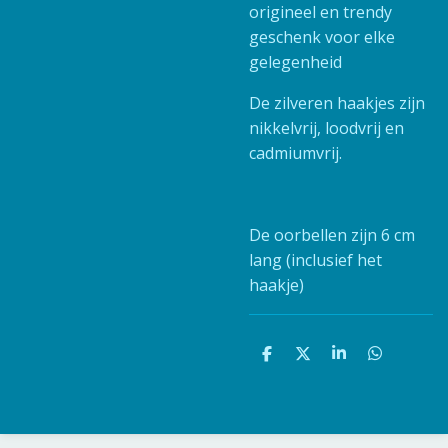
origineel en trendy
geschenk voor elke
gelegenheid
De zilveren haakjes zijn
nikkelvrij, loodvrij en
cadmiumvrij.
De oorbellen zijn 6 cm
lang (inclusief het
haakje)
D
D
S
D
e
e
h
e
l
e
a
l
e
l
r
e
n
e
n