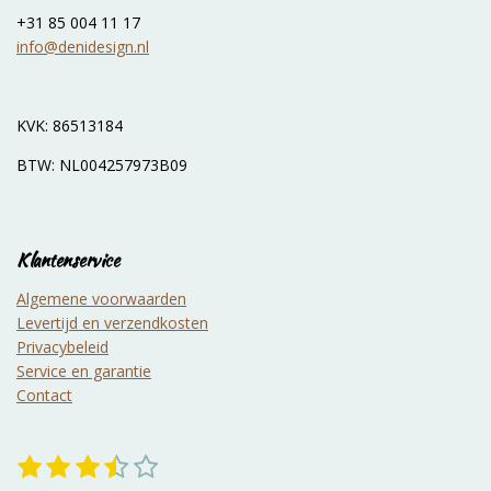
n
e
n
+31 85 004 11 17
info@denidesign.nl
KVK: 86513184
BTW: NL004257973B09
Klantenservice
Algemene voorwaarden
Levertijd en verzendkosten
Privacybeleid
Service en garantie
Contact
1
2
3
4
5
S
R
t
a