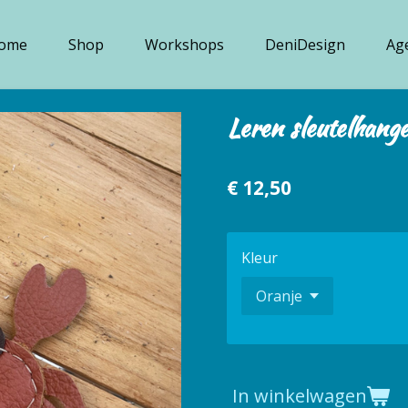
ome
Shop
Workshops
DeniDesign
Ag
Leren sleutelhang
€ 12,50
Kleur
In winkelwagen