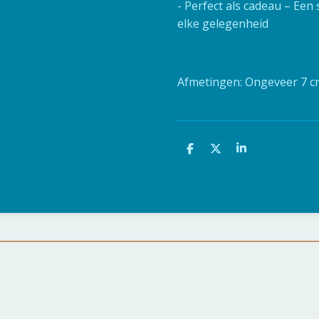
- Perfect als cadeau – Een
elke gelegenheid
Afmetingen: Ongeveer 7 c
D
D
S
e
e
h
l
e
a
e
l
r
n
e