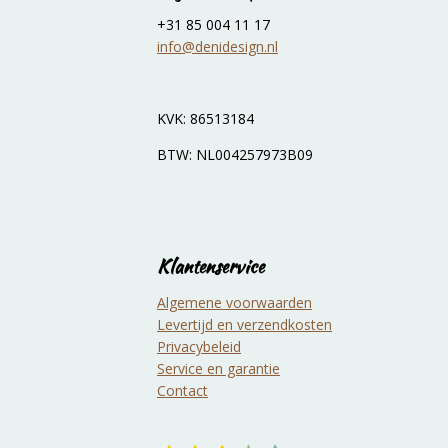
n
e
+31 85 004 11 17
info@denidesign.nl
KVK: 86513184
BTW: NL004257973B09
Klantenservice
Algemene voorwaarden
Levertijd en verzendkosten
Privacybeleid
Service en garantie
Contact