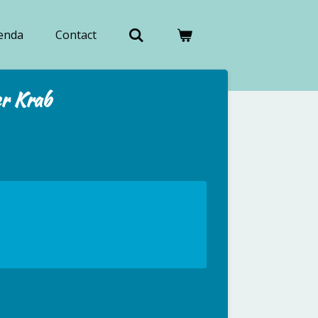
enda
Contact
er Krab