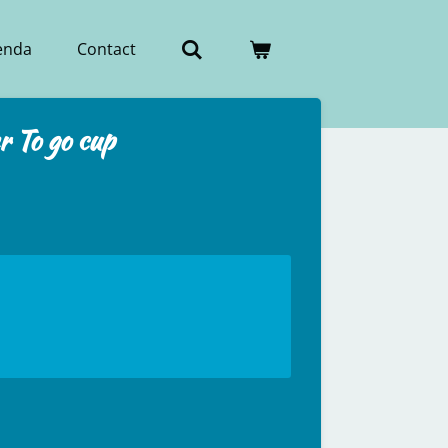
enda
Contact
r To go cup