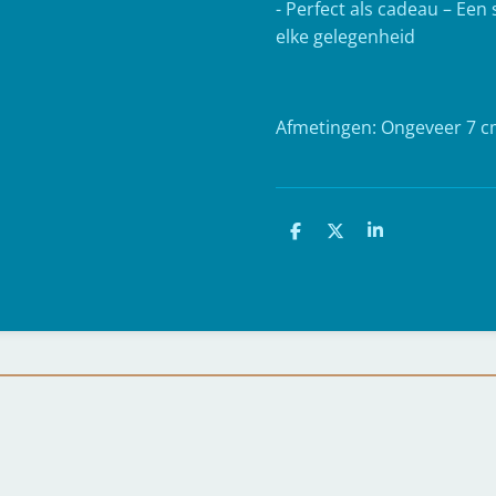
- Perfect als cadeau – Een
elke gelegenheid
Afmetingen: Ongeveer 7 
D
D
S
e
e
h
l
e
a
e
l
r
n
e