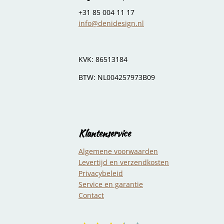
n
e
+31 85 004 11 17
info@denidesign.nl
KVK: 86513184
BTW: NL004257973B09
Klantenservice
Algemene voorwaarden
Levertijd en verzendkosten
Privacybeleid
Service en garantie
Contact